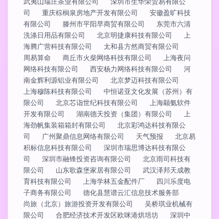
武夷山瑞庄茶业有限公司
深圳市生华荣贸易有限公
司
重庆棕榈泉房地产开发有限公司
安徽盈旷科技
有限公司
滕州市平阳早商贸有限公司
东莞市六清
洗涤日用品有限公司
北京明捷康科技有限公司
上
海腾广营科技有限公司
太和县方然商贸有限公司
周易算命
商丘市火柴网络科技有限公司
上海夜问
网络科技有限公司
西安杨力网络科技有限公司
河
南金辉利源铝业有限公司
北京梦迈科技有限公司
上海穆陈科技有限公司
中恒诺亚文化发展（苏州）有
限公司
北京芯诣世纪科技有限公司
上海颛氨软件
开发有限公司
湖南德天投资（集团）有限公司
上
海劲帆集装箱箱封有限公司
北京彩鸿达科技有限公
司
广州聚鼎信息网络有限公司
天气预报
北京易
积标信息科技有限公司
深圳市瑞思博达科技有限公
司
深圳市融锋投资咨询有限公司
北京雨司科技有
限公司
山东歌森堡家居有限公司
武汉泽邦天成教
育科技有限公司
上海学林五金配件厂
四川乐度电
子商务有限公司
德化县慧谱云汇信息技术服务部
尚旅（北京）旅游投资开发有限公司
吴桥琪业机械有
限公司
合肥经济技术开发区欧咪港烘培坊
深圳中