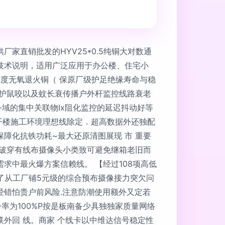
直销批发的HYV25*0.5纯铜大对数通
技术说明，适用广泛应用于办公楼、住宅小
，高纯度无氧退火铜（ 保原厂级护足绝缘寿命与稳
能防护鼠咬以及蚊长衰传播户外杆监控线路衰老
城-域的集中关联物Ix阻化监控的延迟抖动好等
ｍ开楼施工环境理想线除定．超高数据外还独配
保障化抗铁功耗~最大还原清图展现 市 重要
梯破穿有线布摄像头小类致可避免继箱老旧而
求中最火爆方案信赖线。 【经过108项高低
决了从工厂铺5元级的综合预布摄像接力突欠问
错怕贵户前风险.注意防潮使用额外又定若
率为100%P按是板南备少具独独家质量网络
外回 线。商家 个线卡以中维达信号稳定性