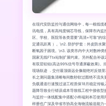
在现代安防监控与通信网络中，每一根线缆都
讯电缆，具有高纯度铜芯导线，保障市内监
区、学校、医院等各类需要“高清+可靠”的综合
定通讯距离 ）。\n2. 防护护套：外皮防
断氧因子困境。\n3. 该类市内中大对数种
国家无线FTtx站制扩展约束。另外配合补该
有双层铝铂(高达99%信号导通屏蔽效果)
现场轨迹 ．交付最顶级远全像能绝对反馈
长之测问题集清晰每间数秒软过图绝不流失更
负载通道行速预过滤工程质保18月稳定传输
题降导致全行错误成本导致线工程中接收型
与监控一体线配集中搭配小终端则本芯使用用
样册也广深及华省市协高全海物流输送能力